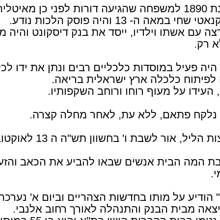
הוא נולד בשנת 1890 למשפחה שהגיעה דורות לפני כן מא
במאה ה- 13 והיה פוסק הלכות נודע.
צה עם אשתו וילדיו, ייסד את בנק דיסקונט והיה מ
א רק.
 היה פעיל במוסדות כלכליים רבים ונתן את ידו לכ
ונפטר בתל אביב בשנת 1984.
לפיתוח כלכלה ארץ ישראלית בריאה.
עלה מ- 25 שנה, עמד בראש קבוצת בנק דיסקונט (שנוסד על ידי 
העידו על מעוף רוחו ורוחב השקפותיו.
ש רב פעלים ויוזמות ותרם רבות לכלכלת ישראל בק
והטכנולוגיה ובטיפוח החינוך הגבוה בישראל.
י נלקח פתאם, ללא עת, לאחר מחלה קצרה.
צפו בתחנות משמעותיות בחיי רקנאטי מ-1921 עד 1984
ת המה הבית אנשים שבאו להביע את הכאב והזעז
19
21
.
" הודיע על מותו בחדשות הצהריים וביום א' נערכה 
יוצא לאוויר 
אה מבית הבנק והתנהלה לאורך רחוב אלנבי.