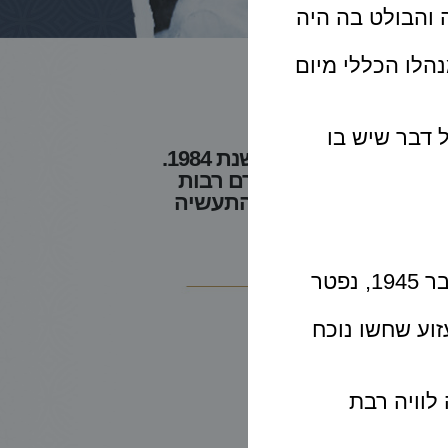
יטליה והבולט בה היה
נהלו הכללי מיום
ל דבר שיש בו
אביו, ליאון רקנאטי ז"ל) ותרם רבות
ידום הבנקאות, בפיתוח התעשיה
דקות לפני חצות הליל, אור לשבת ו' בחשוון תש"ה ה 13 לאוקטובר 1945, נפטר
וע שחשו נוכח
לוויה רבת
העולם