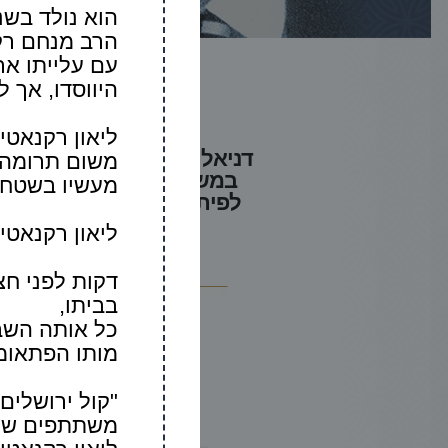
הרב מנחם רקנאטי שחי 
עם עלייתו אר
היווסדו, אך ל
ליאון רקנאטי
דניאל רקנאטי ז"ל נולד בסלוניקי בשנת 1921, עלה עם משפחתו ארצה בשנת 1935 
משום תרומה 
במשך למ
מעשיו בשטח, 
לפיתוחו ולקידומו. היה אי
ליאון רקנאט
בביתו,
כל אותה השב
מותו הפתאומי
"קול ירושלים
משתתפים שיצ